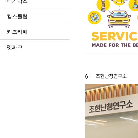
메가박스
킴스클럽
키즈카페
펫파크